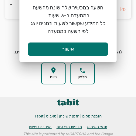
keyboard_arrow_down
השעה במכשיר שלך שונה מהשעה
בחרו העדפה *
כל המידע שקשור לשעות וזמנים יוצג
לפי השעה במסעדה
הזמנת מקום
search
אישור
להזמנת מקום בפסקדו בחרו תאריך, שעה וכמות אורחים.
location_on
phone
טלפון
ניווט
הזמנת מקום | הזמנת שולחן | טאביט | Tabit
תנאי השימוש
מדיניות הפרטיות
הצהרת נגישות
This site is protected by reCAPTCHA and the Google