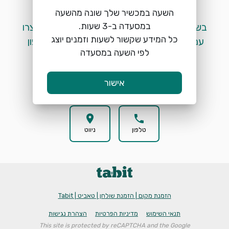
השעה במכשיר שלך שונה מהשעה
 בשלב זה לא ניתן לבצע הזמנות מקוונות. אנא צרו 
כל המידע שקשור לשעות וזמנים יוצג
עמנו קשר בטלפון ע"י לחיצה על כפתור הטלפון 
לפי השעה במסעדה
המופיע למטה. 
אישור
location_on
phone
טלפון
ניווט
הזמנת מקום | הזמנת שולחן | טאביט | Tabit
תנאי השימוש
מדיניות הפרטיות
הצהרת נגישות
This site is protected by reCAPTCHA and the Google