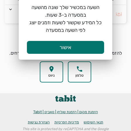
השעה במכשיר שלך שונה מהשעה
keyboard_arrow_down
בחרו העדפה *
כל המידע שקשור לשעות וזמנים יוצג
לפי השעה במסעדה
הזמנת מקום
search
אישור
להזמנת מקום בקפה בגולף בחרו תאריך, שעה וכמות אורחים.
location_on
phone
טלפון
ניווט
הזמנת מקום | הזמנת שולחן | טאביט | Tabit
תנאי השימוש
מדיניות הפרטיות
הצהרת נגישות
This site is protected by reCAPTCHA and the Google