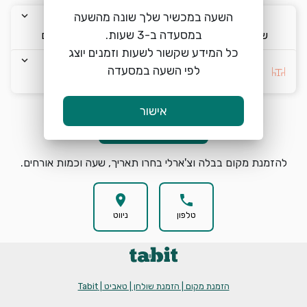
keyboard_arrow_down
keyboard_arrow_down
keyboard_arrow_down
השעה במכשיר שלך שונה מהשעה
ש׳ 8/8
21:00
2 אורחים
כל המידע שקשור לשעות וזמנים יוצג
keyboard_arrow_down
לפי השעה במסעדה
ללא העדפה
אישור
הזמנת מקום
search
להזמנת מקום בבלה וצ'ארלי בחרו תאריך, שעה וכמות אורחים.
location_on
phone
טלפון
ניווט
הזמנת מקום | הזמנת שולחן | טאביט | Tabit