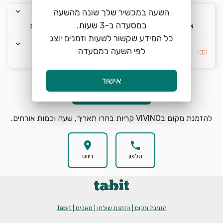
keyboard_arrow_down
keyboard_arrow_down
keyboard_arrow_down
השעה במכשיר שלך שונה מהשעה
א׳ 9/8
12:00
2 אורחים
כל המידע שקשור לשעות וזמנים יוצג
keyboard_arrow_down
לפי השעה במסעדה
בחרו העדפה *
אישור
הזמנת מקום
search
להזמנת מקום בVIVINO קריות בחרו תאריך, שעה וכמות אורחים.
location_on
phone
טלפון
ניווט
הזמנת מקום | הזמנת שולחן | טאביט | Tabit