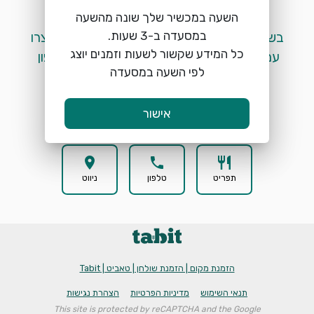
השעה במכשיר שלך שונה מהשעה
 בשלב זה לא ניתן לבצע הזמנות מקוונות. אנא צרו 
כל המידע שקשור לשעות וזמנים יוצג
עמנו קשר בטלפון ע"י לחיצה על כפתור הטלפון 
לפי השעה במסעדה
המופיע למטה. 
אישור
location_on
phone
restaurant
תפריט
טלפון
ניווט
הזמנת מקום | הזמנת שולחן | טאביט | Tabit
תנאי השימוש
מדיניות הפרטיות
הצהרת נגישות
This site is protected by reCAPTCHA and the Google