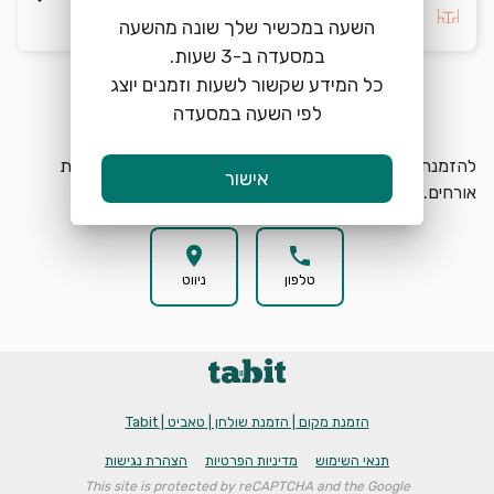
בחרו העדפה *
השעה במכשיר שלך שונה מהשעה
כל המידע שקשור לשעות וזמנים יוצג
הזמנת מקום
search
לפי השעה במסעדה
להזמנת מקום בVivino ביתן אהרון בחרו תאריך, שעה וכמות
אישור
אורחים.
location_on
phone
טלפון
ניווט
הזמנת מקום | הזמנת שולחן | טאביט | Tabit
תנאי השימוש
מדיניות הפרטיות
הצהרת נגישות
This site is protected by reCAPTCHA and the Google