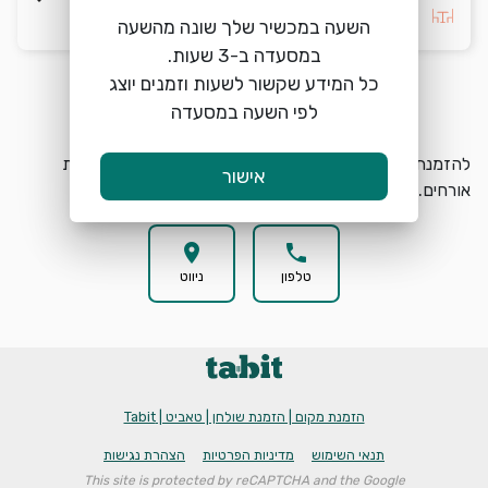
בחרו העדפה *
השעה במכשיר שלך שונה מהשעה
כל המידע שקשור לשעות וזמנים יוצג
הזמנת מקום
search
לפי השעה במסעדה
להזמנת מקום בVIVINO באר שבע בחרו תאריך, שעה וכמות
אישור
אורחים.
location_on
phone
טלפון
ניווט
הזמנת מקום | הזמנת שולחן | טאביט | Tabit
תנאי השימוש
מדיניות הפרטיות
הצהרת נגישות
This site is protected by reCAPTCHA and the Google