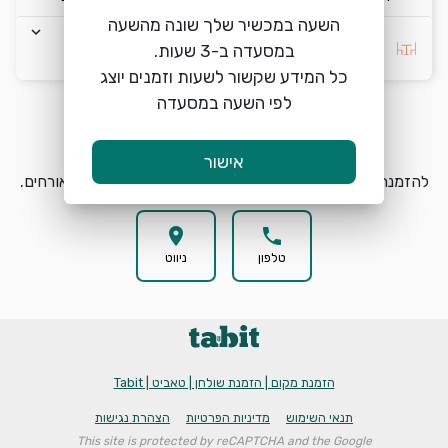
השעה במכשיר שלך שונה מהשעה
keyboard_arrow_down
בחרו העדפה *
כל המידע שקשור לשעות וזמנים יוצג
לפי השעה במסעדה
הזמנת מקום
search
אישור
להזמנת מקום במסעדת NAYA בחרו תאריך, שעה וכמות אורחים.
location_on
phone
טלפון
ניווט
הזמנת מקום | הזמנת שולחן | טאביט | Tabit
תנאי השימוש
מדיניות הפרטיות
הצהרת נגישות
This site is protected by reCAPTCHA and the Google