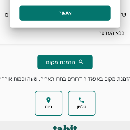
keyboard_arrow_down
keyboard_arrow_down
אישור
ש׳ 8/8
11:30
2 אורחים
ללא העדפה
הזמנת מקום
search
זמנת מקום באגאדיר דרורים בחרו תאריך, שעה וכמות אורחים
location_on
phone
טלפון
ניווט