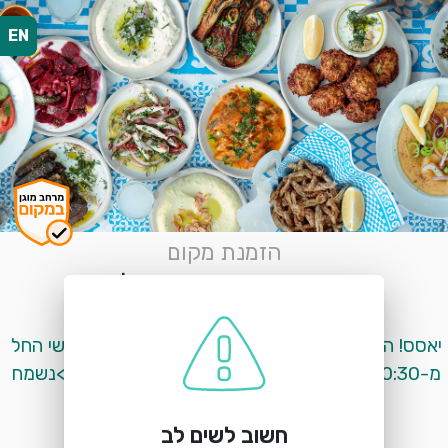
EN
הזמנת מקום
גרקו בוזוקיה בהרצליה
אבא אבן 9, הרצליה
יאסס! הופעות חיות מיוון בגרקו:<br>בימי שלישי וחמישי החל 
מ-20:30<br>ובימי שישי החל מ-13:30-16:00<br>נשמח 
מאוד לארח אתכם לחוויה יוונית אמיתית.
חשוב לשים לב