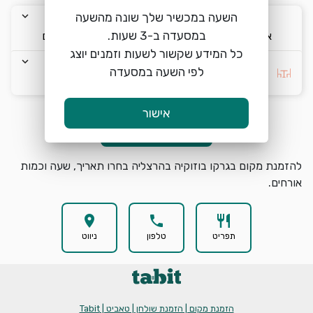
keyboard_arrow_down
keyboard_arrow_down
keyboard_arrow_down
השעה במכשיר שלך שונה מהשעה
א׳ 9/8
07:00
2 אורחים
כל המידע שקשור לשעות וזמנים יוצג
keyboard_arrow_down
לפי השעה במסעדה
בחרו העדפה *
אישור
הזמנת מקום
search
להזמנת מקום בגרקו בוזוקיה בהרצליה בחרו תאריך, שעה וכמות
אורחים.
location_on
phone
restaurant
תפריט
טלפון
ניווט
הזמנת מקום | הזמנת שולחן | טאביט | Tabit