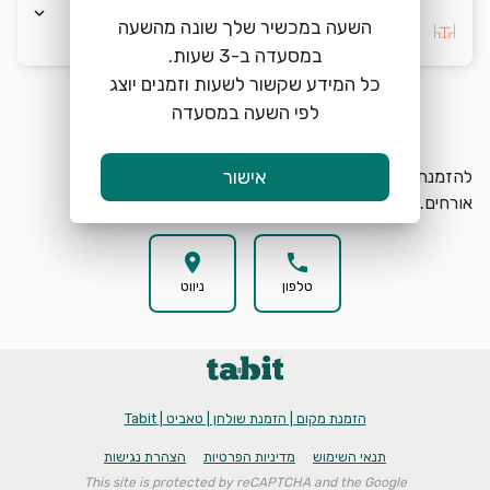
keyboard_arrow_down
השעה במכשיר שלך שונה מהשעה
בחרו העדפה *
כל המידע שקשור לשעות וזמנים יוצג
לפי השעה במסעדה
הזמנת מקום
search
להזמנת מקום בבלאק לב המפרץ בחרו תאריך, שעה וכמות
אישור
אורחים.
location_on
phone
טלפון
ניווט
הזמנת מקום | הזמנת שולחן | טאביט | Tabit
תנאי השימוש
מדיניות הפרטיות
הצהרת נגישות
This site is protected by reCAPTCHA and the Google