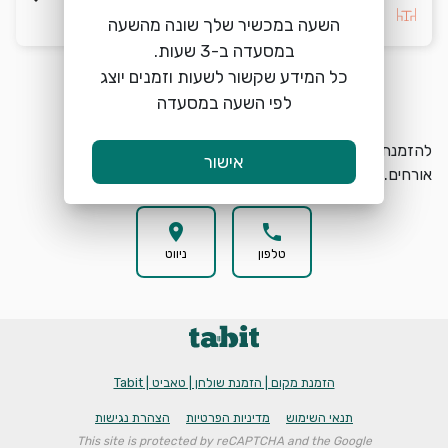
בחרו העדפה *
השעה במכשיר שלך שונה מהשעה
כל המידע שקשור לשעות וזמנים יוצג
הזמנת מקום
search
לפי השעה במסעדה
להזמנת מקום בChangBa חיפה בחרו תאריך, שעה וכמות
אישור
אורחים.
location_on
phone
טלפון
ניווט
הזמנת מקום | הזמנת שולחן | טאביט | Tabit
תנאי השימוש
מדיניות הפרטיות
הצהרת נגישות
This site is protected by reCAPTCHA and the Google