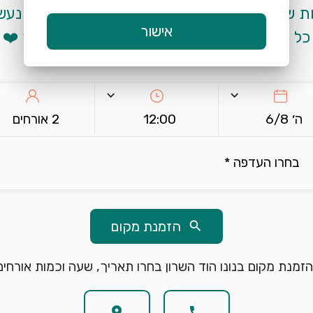
אישור
כל המאמצים להכניס אתכם כמה שיותר מהר ❤️
keyboard_arrow_down
keyboard_arrow_down
ה׳ 6/8
12:00
2 אורחים
בחרו העדפה *
הזמנת מקום
search
זמנת מקום בנונו הוד השרון בחרו תאריך, שעה וכמות אורחים
location_on
phone