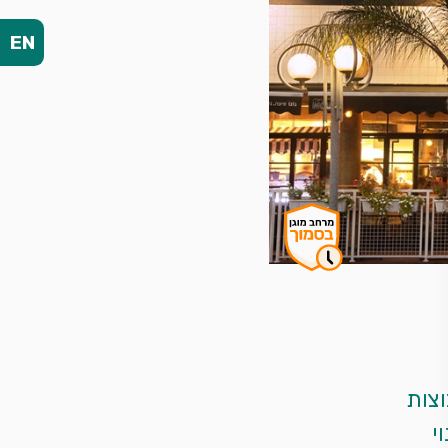
EN
שימו לב -כסא תינוק נחשב כסועד נוסף.<br><br>לקבוצות 
של עד 5 אורחים ניתן להגיע אלינו על בסיס מקום פנוי 