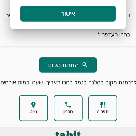
keyboard_arrow_down
keyboard_arrow_down
אישור
ו׳ 7/8
18:30
2 אורחים
בחרו העדפה *
הזמנת מקום
search
הזמנת מקום בהלנה בנמל בחרו תאריך, שעה וכמות אורחים.
location_on
phone
restaurant
תפריט
טלפון
ניווט