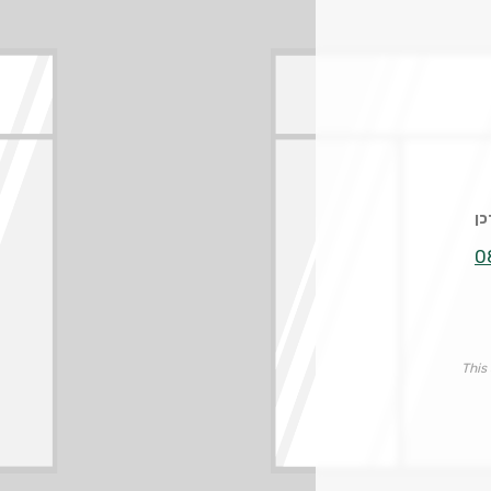
0
This