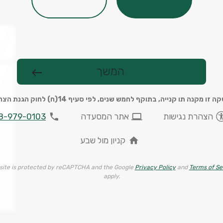
המשך
west
 זו מקנה תו קנייה, בתוקף לחמש שנים, לפי סעיף 14(ח) לחוק הגנת הצרכן
phone
computer
הצהרת נגישות
אתר המסעדה
8-979-0103
home
קניון מול שבע
 site is protected by reCAPTCHA and the Google
Privacy Policy
and
Terms of Se
apply.