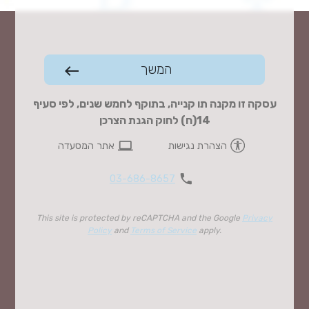
המשך
west
עסקה זו מקנה תו קנייה, בתוקף לחמש שנים, לפי סעיף
14(ח) לחוק הגנת הצרכן
computer
הצהרת נגישות
אתר המסעדה
phone
03-686-8657
This site is protected by reCAPTCHA and the Google
Privacy
Policy
and
Terms of Service
apply.