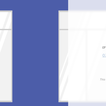
0
This