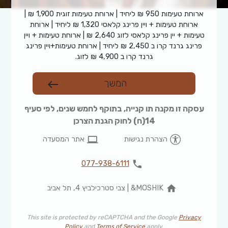
ארוחת טעימות 950 ₪ ליחיד | ארוחת טעימות זוגית 1,900 ₪ |
ארוחת טעימות + ויין פרינג קלאסי 1,320 ₪ ליחיד | ארוחת
טעימות + יין פרינג קלאסי לזוג 2,640 ₪ | ארוחת טעימות + ויין
פרינג גרנד קרו ב 2,450 ₪ ליחיד | ארוחת טעימות+ויין פרינג
גרנד קרו ב 4,900 ₪ לזוג.
המשך
west
עסקה זו מקנה תו קנייה, בתוקף לחמש שנים, לפי סעיף
14(ח) לחוק הגנת הצרכן
computer
הצהרת נגישות
אתר המסעדה
phone
077-938-6111
home
MOSHIK& | צבי סטרכילביץ 4, תל אביב
This site is protected by reCAPTCHA and the Google
Privacy
Policy
and
Terms of Service
apply.