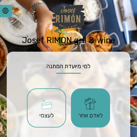
Josef RIMON gril & wine
למי מיועדת המתנה
לאדם אחר
לעצמי