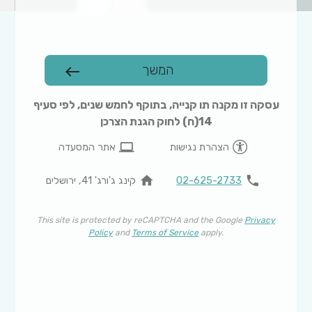
המשך
west
עסקה זו מקנה תו קנייה, בתוקף לחמש שנים, לפי סעיף
14(ח) לחוק הגנת הצרכן
computer
הצהרת נגישות
אתר המסעדה
home
phone
02-625-2733
קינג ג'ורג' 41, ירושלים
This site is protected by reCAPTCHA and the Google
Privacy
Policy
and
Terms of Service
apply.