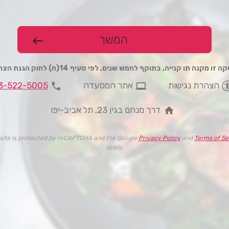
המשך
west
 זו מקנה תו קנייה, בתוקף לחמש שנים, לפי סעיף 14(ח) לחוק הגנת הצרכן
phone
computer
הצהרת נגישות
אתר המסעדה
3-522-5005
home
דרך מנחם בגין 23, תל אביב-יפו
 site is protected by reCAPTCHA and the Google
Privacy Policy
and
Terms of Se
apply.