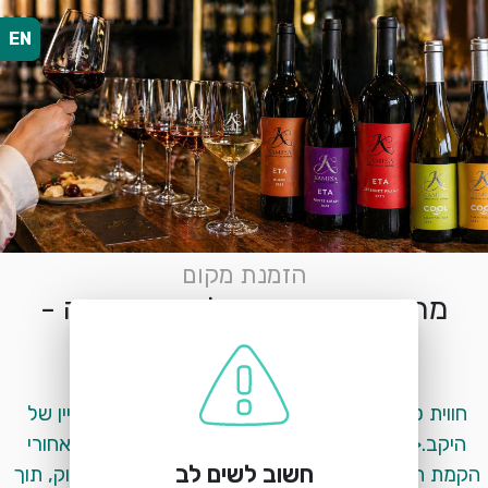
EN
הזמנת מקום
מרכז המבקרים של יקב כמיסה -
טעימות יין
פארק תעשיות רמת דלתון
חווית טעימות יין הכוללת 8 טעימות מרוב סדרות היין של 
היקב.<br>במהלך הביקור נחשף לסיפור העומד מאחורי 
חשוב לשים לב
הקמת היקב ולתהליך יצירת היין- מהכרם ועד הבקבוק, תוך 