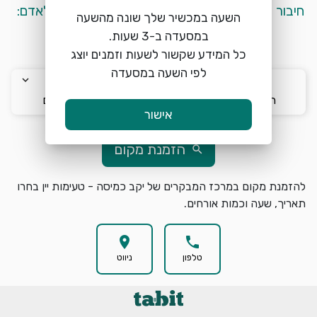
חיבור לכרמי הגליל העליון ורמת הגולן.<br>עלות לאדם: 
השעה במכשיר שלך שונה מהשעה
80₪
כל המידע שקשור לשעות וזמנים יוצג
לפי השעה במסעדה
keyboard_arrow_down
keyboard_arrow_down
keyboard_arrow_down
ה׳ 6/8
13:15
2 אורחים
אישור
הזמנת מקום
search
להזמנת מקום במרכז המבקרים של יקב כמיסה - טעימות יין בחרו
תאריך, שעה וכמות אורחים.
location_on
phone
טלפון
ניווט