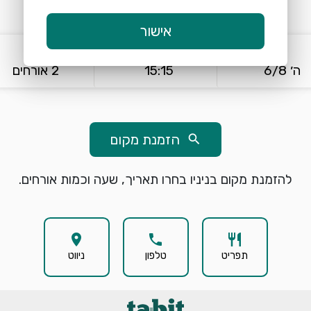
אישור
keyboard_arrow_down
keyboard_arrow_down
ה׳ 6/8
15:15
2 אורחים
הזמנת מקום
search
להזמנת מקום בניניו בחרו תאריך, שעה וכמות אורחים.
location_on
phone
restaurant
תפריט
טלפון
ניווט