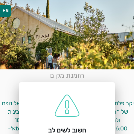
EN
הזמנת מקום
Flam Winery
יער הקדושים, צומת אשתאול
יקב פלם שוכן בלב הרי יהודה, מוקף בכרמיו ומשקיף אל נופם 
של הרי ירושלים<br>אנחנו מארחים לטעימות יין, גבינות 
ולחמים.<br>שעות פעילות :<br>א,ב,ג - 10:00-
16:00<br>ד,ה- 10:00-22:00 - בחודשי הקיץ<br>ו'- 
חשוב לשים לב