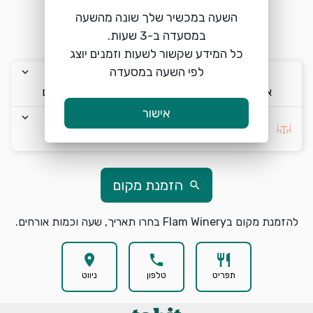
10:00-15:30<br>
השעה במכשיר שלך שונה מהשעה
warning
שימו לב, לא ניתן להזמין מקומות להיום
כל המידע שקשור לשעות וזמנים יוצג
לפי השעה במסעדה
keyboard_arrow_down
keyboard_arrow_down
keyboard_arrow_down
א׳ 9/8
10:00
2 אורחים
אישור
keyboard_arrow_down
בחרו העדפה *
הזמנת מקום
search
להזמנת מקום בFlam Winery בחרו תאריך, שעה וכמות אורחים.
location_on
phone
restaurant
תפריט
טלפון
ניווט