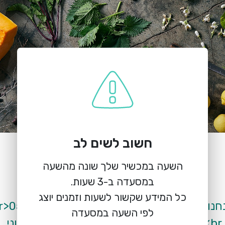
חשוב לשים לב
הזמנת מקום
רוטנברג
השעה במכשיר שלך שונה מהשעה
קיבוץ גשר, אתר נהריים
כל המידע שקשור לשעות וזמנים יוצג
אנחנו זמינות בוואטסאפ לכל שאלה: <54-355
לפי השעה במסעדה
3251<br>ובין 9:00 – 12:00 גם במענה טלפוני.