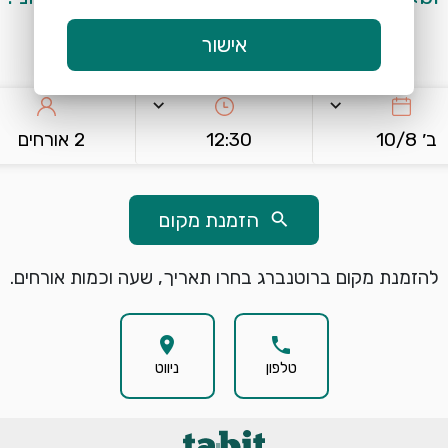
אישור
warning
שימו לב, לא ניתן להזמין מקומות להיום
keyboard_arrow_down
keyboard_arrow_down
ב׳ 10/8
12:30
2 אורחים
הזמנת מקום
search
להזמנת מקום ברוטנברג בחרו תאריך, שעה וכמות אורחים.
location_on
phone
טלפון
ניווט