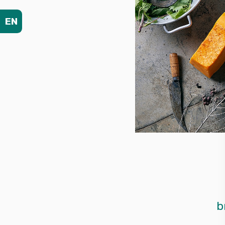
EN
br>0-