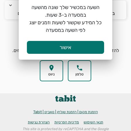
keyboard_arrow_down
keyboard_arrow_down
keyboard_arrow_down
השעה במכשיר שלך שונה מהשעה
ב׳ 10/8
12:30
2 אורחים
כל המידע שקשור לשעות וזמנים יוצג
לפי השעה במסעדה
הזמנת מקום
search
אישור
להזמנת מקום ברוטנברג בחרו תאריך, שעה וכמות אורחים.
location_on
phone
טלפון
ניווט
הזמנת מקום | הזמנת שולחן | טאביט | Tabit
תנאי השימוש
מדיניות הפרטיות
הצהרת נגישות
This site is protected by reCAPTCHA and the Google