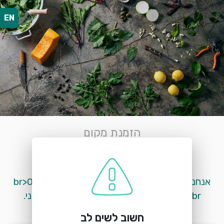
EN
הזמנת מקום
רוטנברג
קיבוץ גשר, אתר נהריים
אנחנו זמינות בוואטסאפ לכל שאלה: <br>054-355-
3251<br>ובין 9:00 – 12:00 גם במענה טלפוני.
חשוב לשים לב