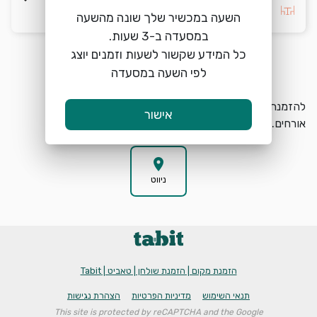
בחרו העדפה *
השעה במכשיר שלך שונה מהשעה
כל המידע שקשור לשעות וזמנים יוצג
הזמנת מקום
search
לפי השעה במסעדה
להזמנת מקום בPalette Bistro בחרו תאריך, שעה וכמות
אישור
אורחים.
location_on
ניווט
הזמנת מקום | הזמנת שולחן | טאביט | Tabit
תנאי השימוש
מדיניות הפרטיות
הצהרת נגישות
This site is protected by reCAPTCHA and the Google