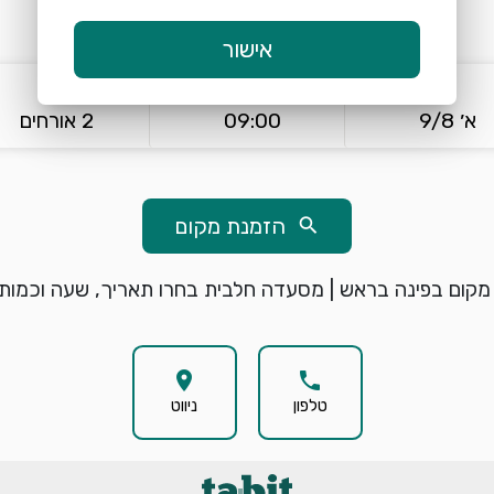
warning
שימו לב, לא ניתן להזמין מקומות להיום
אישור
keyboard_arrow_down
keyboard_arrow_down
א׳ 9/8
09:00
2 אורחים
הזמנת מקום
search
קום בפינה בראש | מסעדה חלבית בחרו תאריך, שעה וכמות 
location_on
phone
טלפון
ניווט