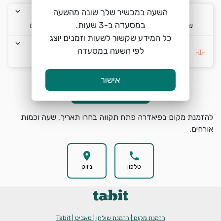
keyboard_arrow_down
keyboard_arrow_down
keyboard_arrow_down
השעה במכשיר שלך שונה מהשעה
ש׳ 8/8
21:15
2 אורחים
כל המידע שקשור לשעות וזמנים יוצג
keyboard_arrow_down
לפי השעה במסעדה
בחרו העדפה *
אישור
הזמנת מקום
search
להזמנת מקום בפיאדרה פתח תקווה בחרו תאריך, שעה וכמות
אורחים.
location_on
phone
טלפון
ניווט
הזמנת מקום | הזמנת שולחן | טאביט | Tabit