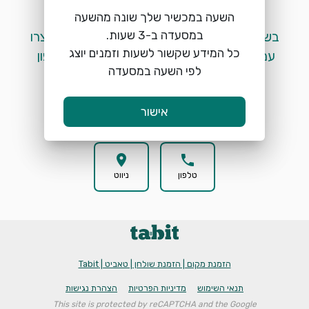
השעה במכשיר שלך שונה מהשעה
 בשלב זה לא ניתן לבצע הזמנות מקוונות. אנא צרו 
כל המידע שקשור לשעות וזמנים יוצג
עמנו קשר בטלפון ע"י לחיצה על כפתור הטלפון 
לפי השעה במסעדה
המופיע למטה. 
אישור
location_on
phone
טלפון
ניווט
הזמנת מקום | הזמנת שולחן | טאביט | Tabit
תנאי השימוש
מדיניות הפרטיות
הצהרת נגישות
This site is protected by reCAPTCHA and the Google