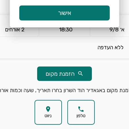
אישור
keyboard_arrow_down
keyboard_arrow_down
א׳ 9/8
18:30
2 אורחים
ללא העדפה
הזמנת מקום
search
נת מקום באגאדיר הוד השרון בחרו תאריך, שעה וכמות אורח
location_on
phone
טלפון
ניווט