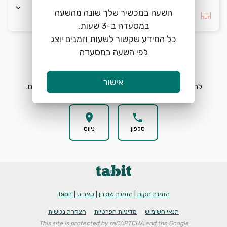
keyboard_arrow_down
השעה במכשיר שלך שונה מהשעה
בחרו העדפה *
כל המידע שקשור לשעות וזמנים יוצג
לפי השעה במסעדה
הזמנת מקום
search
אישור
להזמנת מקום בדלאל בחרו תאריך, שעה וכמות אורחים.
location_on
phone
טלפון
ניווט
הזמנת מקום | הזמנת שולחן | טאביט | Tabit
תנאי השימוש
מדיניות הפרטיות
הצהרת נגישות
This site is protected by reCAPTCHA and the Google