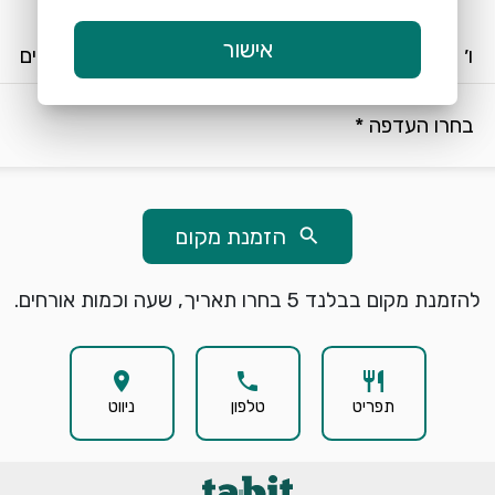
keyboard_arrow_down
keyboard_arrow_down
אישור
ו׳ 7/8
18:00
2 אורחים
בחרו העדפה *
הזמנת מקום
search
להזמנת מקום בבלנד 5 בחרו תאריך, שעה וכמות אורחים.
location_on
phone
restaurant
תפריט
טלפון
ניווט