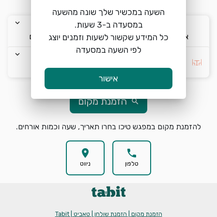
warning
שימו לב, לא ניתן להזמין מקומות להיום
השעה במכשיר שלך שונה מהשעה
keyboard_arrow_down
keyboard_arrow_down
keyboard_arrow_down
א׳ 9/8
18:00
2 אורחים
כל המידע שקשור לשעות וזמנים יוצג
לפי השעה במסעדה
keyboard_arrow_down
בחרו העדפה *
אישור
הזמנת מקום
search
להזמנת מקום במפגש טיכו בחרו תאריך, שעה וכמות אורחים.
location_on
phone
טלפון
ניווט
הזמנת מקום | הזמנת שולחן | טאביט | Tabit