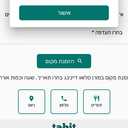
keyboard_arrow_down
keyboard_arrow_down
אישור
א׳ 9/8
18:00
2 אורחים
בחרו העדפה *
הזמנת מקום
search
מנת מקום במורן סלואו דיינינג בחרו תאריך, שעה וכמות אורחי
location_on
phone
restaurant
תפריט
טלפון
ניווט