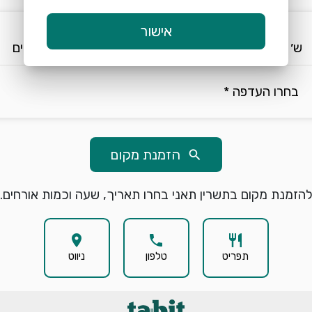
keyboard_arrow_down
keyboard_arrow_down
אישור
ש׳ 8/8
19:00
2 אורחים
בחרו העדפה *
הזמנת מקום
search
הזמנת מקום בתשרין תאני בחרו תאריך, שעה וכמות אורחים.
location_on
phone
restaurant
תפריט
טלפון
ניווט