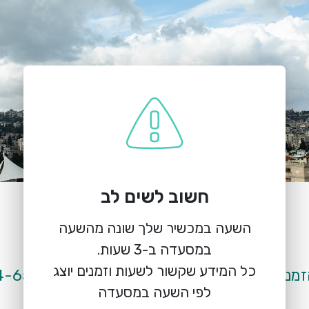
חשוב לשים לב
הזמנת מקום
תשרין תאני
השעה במכשיר שלך שונה מהשעה
דרך אריאל שרון 41, נוף הגליל
כל המידע שקשור לשעות וזמנים יוצג
מנת מקומות נא להתקשר למסעדה 04-6555789
לפי השעה במסעדה