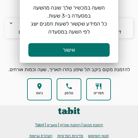
השעה במכשיר שלך שונה מהשעה
warning
שימו לב, לא ניתן להזמין מקומות להיום
keyboard_arrow_down
keyboard_arrow_down
keyboard_arrow_down
כל המידע שקשור לשעות וזמנים יוצג
לפי השעה במסעדה
ד׳ 12/8
11:00
2 אורחים
אישור
הזמנת מקום
search
להזמנת מקום ביקב תל שיפון בחרו תאריך, שעה וכמות אורחים.
location_on
phone
restaurant
תפריט
טלפון
ניווט
הזמנת מקום | הזמנת שולחן | טאביט | Tabit
תנאי השימוש
מדיניות הפרטיות
הצהרת נגישות