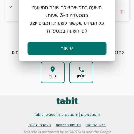
keyboard_arrow_down
השעה במכשיר שלך שונה מהשעה
ללא העדפה
כל המידע שקשור לשעות וזמנים יוצג
לפי השעה במסעדה
הזמנת מקום
search
אישור
להזמנת מקום בטיטי מרטין בחרו תאריך, שעה וכמות אורחים.
location_on
phone
טלפון
ניווט
הזמנת מקום | הזמנת שולחן | טאביט | Tabit
תנאי השימוש
מדיניות הפרטיות
הצהרת נגישות
This site is protected by reCAPTCHA and the Google