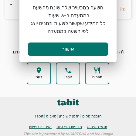
keyboard_arrow_down
השעה במכשיר שלך שונה מהשעה
בחרו העדפה *
כל המידע שקשור לשעות וזמנים יוצג
לפי השעה במסעדה
הזמנת מקום
search
אישור
להזמנת מקום בהמבשלה בחרו תאריך, שעה וכמות אורחים.
location_on
phone
restaurant
תפריט
טלפון
ניווט
הזמנת מקום | הזמנת שולחן | טאביט | Tabit
תנאי השימוש
מדיניות הפרטיות
הצהרת נגישות
This site is protected by reCAPTCHA and the Google