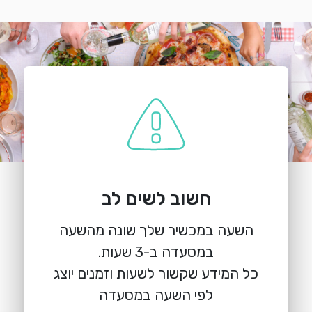
חשוב לשים לב
הזמנת מקום
השעה במכשיר שלך שונה מהשעה
ויוינו נתיבות
מלאכה 3, נתיבות
כל המידע שקשור לשעות וזמנים יוצג
לפי השעה במסעדה
warning
שימו לב, לא ניתן להזמין מקומות להיום