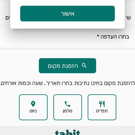
keyboard_arrow_down
keyboard_arrow_down
אישור
ש׳ 8/8
19:15
2 אורחים
בחרו העדפה *
הזמנת מקום
search
הזמנת מקום בויוינו נתיבות בחרו תאריך, שעה וכמות אורחים.
location_on
phone
restaurant
תפריט
טלפון
ניווט