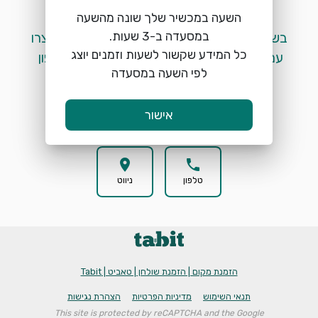
השעה במכשיר שלך שונה מהשעה
 בשלב זה לא ניתן לבצע הזמנות מקוונות. אנא צרו 
כל המידע שקשור לשעות וזמנים יוצג
עמנו קשר בטלפון ע"י לחיצה על כפתור הטלפון 
לפי השעה במסעדה
המופיע למטה. 
אישור
location_on
phone
טלפון
ניווט
הזמנת מקום | הזמנת שולחן | טאביט | Tabit
תנאי השימוש
מדיניות הפרטיות
הצהרת נגישות
This site is protected by reCAPTCHA and the Google