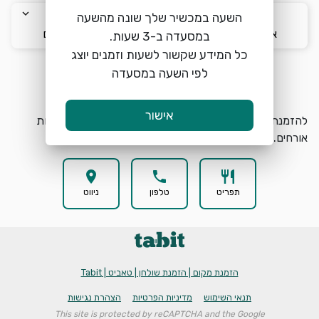
keyboard_arrow_down
keyboard_arrow_down
keyboard_arrow_down
השעה במכשיר שלך שונה מהשעה
א׳ 9/8
17:00
2 אורחים
כל המידע שקשור לשעות וזמנים יוצג
לפי השעה במסעדה
הזמנת מקום
search
אישור
להזמנת מקום בלה פיאדרה ארנונה בחרו תאריך, שעה וכמות
אורחים.
location_on
phone
restaurant
תפריט
טלפון
ניווט
הזמנת מקום | הזמנת שולחן | טאביט | Tabit
תנאי השימוש
מדיניות הפרטיות
הצהרת נגישות
This site is protected by reCAPTCHA and the Google