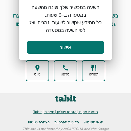
השעה במכשיר שלך שונה מהשעה
 בשלב זה לא ניתן לבצע הזמנות מקוונות. אנא צרו 
כל המידע שקשור לשעות וזמנים יוצג
עמנו קשר בטלפון ע"י לחיצה על כפתור הטלפון 
לפי השעה במסעדה
המופיע למטה. 
אישור
location_on
phone
restaurant
תפריט
טלפון
ניווט
הזמנת מקום | הזמנת שולחן | טאביט | Tabit
תנאי השימוש
מדיניות הפרטיות
הצהרת נגישות
This site is protected by reCAPTCHA and the Google