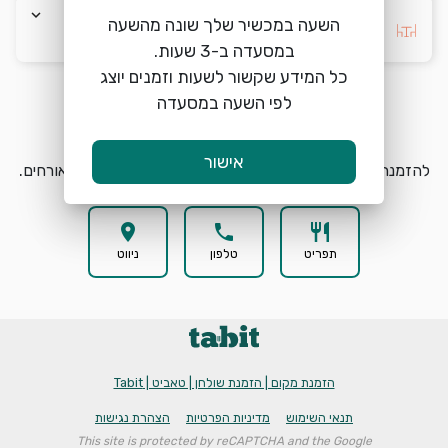
keyboard_arrow_down
השעה במכשיר שלך שונה מהשעה
בחרו העדפה *
כל המידע שקשור לשעות וזמנים יוצג
לפי השעה במסעדה
הזמנת מקום
search
אישור
להזמנת מקום בצ'אנג בה קריות בחרו תאריך, שעה וכמות אורחים.
location_on
phone
restaurant
תפריט
טלפון
ניווט
הזמנת מקום | הזמנת שולחן | טאביט | Tabit
תנאי השימוש
מדיניות הפרטיות
הצהרת נגישות
This site is protected by reCAPTCHA and the Google