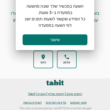
השעה במכשיר שלך שונה מהשעה
 בשלב זה לא ניתן לבצע הזמנות מקוונות. אנא צרו 
כל המידע שקשור לשעות וזמנים יוצג
עמנו קשר בטלפון ע"י לחיצה על כפתור הטלפון 
לפי השעה במסעדה
המופיע למטה. 
אישור
location_on
phone
טלפון
ניווט
הזמנת מקום | הזמנת שולחן | טאביט | Tabit
תנאי השימוש
מדיניות הפרטיות
הצהרת נגישות
This site is protected by reCAPTCHA and the Google