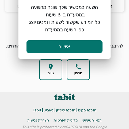
א׳ 9/8
12:00
2 אורחים
השעה במכשיר שלך שונה מהשעה
כל המידע שקשור לשעות וזמנים יוצג
לפי השעה במסעדה
הזמנת מקום
search
להזמנת מקום בטנדורי הרצליה בחרו תאריך, שעה וכמות אורחים.
אישור
location_on
phone
טלפון
ניווט
הזמנת מקום | הזמנת שולחן | טאביט | Tabit
תנאי השימוש
מדיניות הפרטיות
הצהרת נגישות
This site is protected by reCAPTCHA and the Google