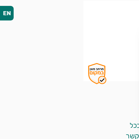
EN
אין התחייבות למקומות ספציפיים, נשתדל להתחשב בכל 
בקשה<br>להזמנה מיידית מהיום להיום אנא צרו עמנו קשר 