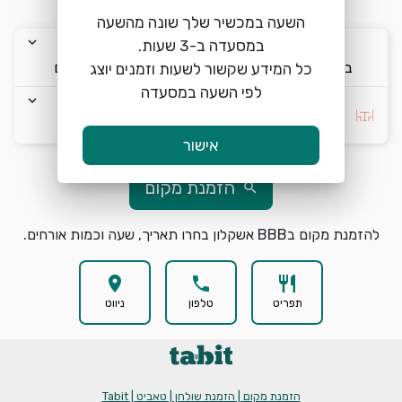
warning
שימו לב, לא ניתן להזמין מקומות להיום
השעה במכשיר שלך שונה מהשעה
keyboard_arrow_down
keyboard_arrow_down
keyboard_arrow_down
ב׳ 31/8
14:00
2 אורחים
כל המידע שקשור לשעות וזמנים יוצג
לפי השעה במסעדה
keyboard_arrow_down
בחרו העדפה *
אישור
הזמנת מקום
search
להזמנת מקום בBBB אשקלון בחרו תאריך, שעה וכמות אורחים.
location_on
phone
restaurant
תפריט
טלפון
ניווט
הזמנת מקום | הזמנת שולחן | טאביט | Tabit