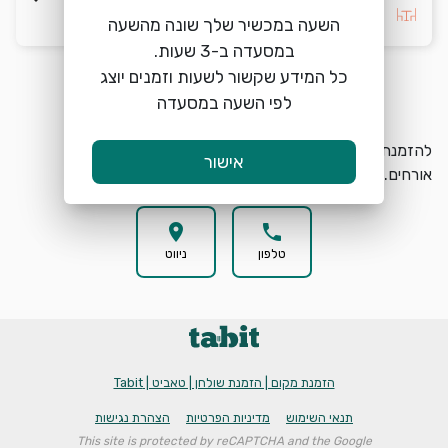
בחרו העדפה *
השעה במכשיר שלך שונה מהשעה
כל המידע שקשור לשעות וזמנים יוצג
הזמנת מקום
search
לפי השעה במסעדה
להזמנת מקום בBBB רמת החייל בחרו תאריך, שעה וכמות
אישור
אורחים.
location_on
phone
טלפון
ניווט
הזמנת מקום | הזמנת שולחן | טאביט | Tabit
תנאי השימוש
מדיניות הפרטיות
הצהרת נגישות
This site is protected by reCAPTCHA and the Google